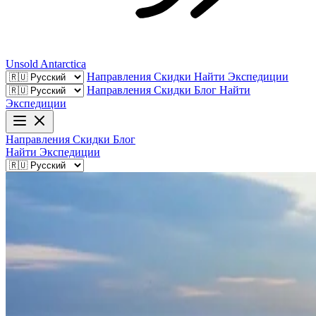
Unsold
Antarctica
Направления
Скидки
Найти Экспедиции
Направления
Скидки
Блог
Найти
Экспедиции
Направления
Скидки
Блог
Найти Экспедиции