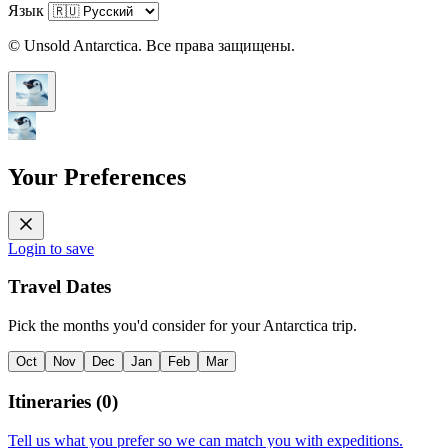
Язык
© Unsold Antarctica. Все права защищены.
Your Preferences
Login to save
Travel Dates
Pick the months you'd consider for your Antarctica trip.
Oct
Nov
Dec
Jan
Feb
Mar
Itineraries
(
0
)
Tell us what you prefer so we can match you with expeditions.