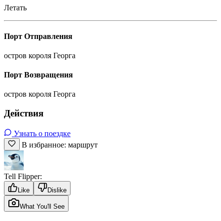
Летать
Порт Отправления
остров короля Георга
Порт Возвращения
остров короля Георга
Действия
Узнать о поездке
В избранное: маршрут
Tell Flipper:
Like
Dislike
What You'll See