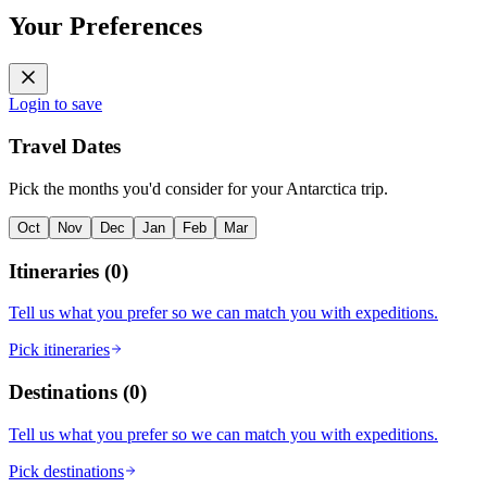
Your Preferences
Login to save
Travel Dates
Pick the months you'd consider for your Antarctica trip.
Oct
Nov
Dec
Jan
Feb
Mar
Itineraries
(
0
)
Tell us what you prefer so we can match you with expeditions.
Pick itineraries
Destinations
(
0
)
Tell us what you prefer so we can match you with expeditions.
Pick destinations