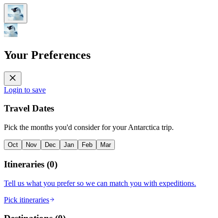
Your Preferences
Login to save
Travel Dates
Pick the months you'd consider for your Antarctica trip.
Oct
Nov
Dec
Jan
Feb
Mar
Itineraries
(
0
)
Tell us what you prefer so we can match you with expeditions.
Pick itineraries