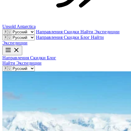
Unsold
Antarctica
Направления
Скидки
Найти Экспедиции
Направления
Скидки
Блог
Найти
Экспедиции
Направления
Скидки
Блог
Найти Экспедиции