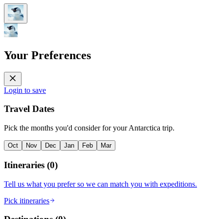
Your Preferences
Login to save
Travel Dates
Pick the months you'd consider for your Antarctica trip.
Oct
Nov
Dec
Jan
Feb
Mar
Itineraries
(
0
)
Tell us what you prefer so we can match you with expeditions.
Pick itineraries