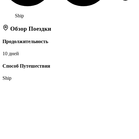
Ship
Обзор Поездки
Продолжительность
10 дней
Способ Путешествия
Ship
Действия
Узнать о поездке
В избранное: маршрут
Tell Flipper:
Like
Dislike