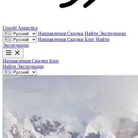
Unsold
Antarctica
Направления
Скидки
Найти Экспедиции
Направления
Скидки
Блог
Найти
Экспедиции
Направления
Скидки
Блог
Найти Экспедиции