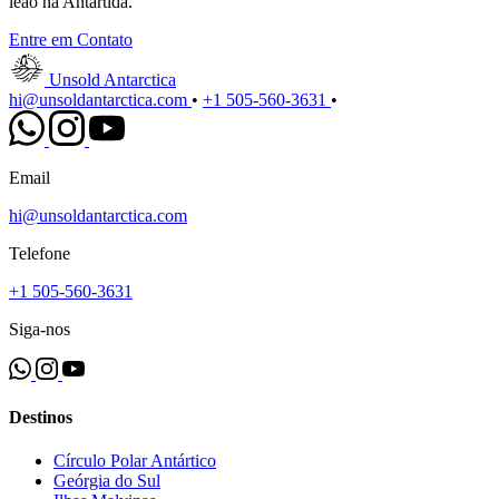
leão na Antártida.
Entre em Contato
Unsold Antarctica
hi@unsoldantarctica.com
•
+1 505-560-3631
•
Email
hi@unsoldantarctica.com
Telefone
+1 505-560-3631
Siga-nos
Destinos
Círculo Polar Antártico
Geórgia do Sul