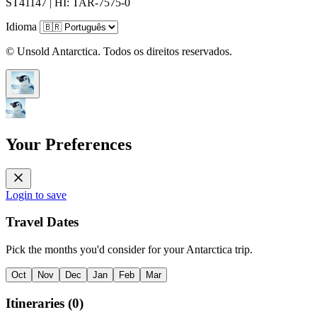
ST41147 | HI: TAR-7575-0
Idioma
© Unsold Antarctica. Todos os direitos reservados.
Your Preferences
Login to save
Travel Dates
Pick the months you'd consider for your Antarctica trip.
Oct
Nov
Dec
Jan
Feb
Mar
Itineraries
(
0
)