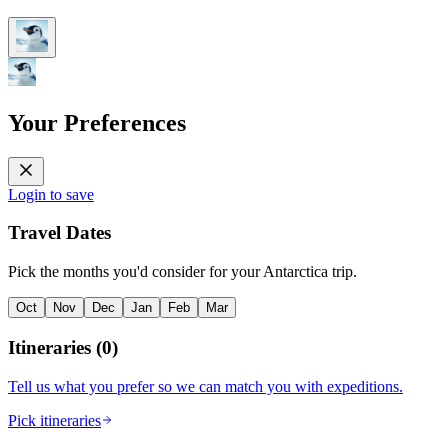
Your Preferences
Login to save
Travel Dates
Pick the months you'd consider for your Antarctica trip.
Oct
Nov
Dec
Jan
Feb
Mar
Itineraries
(
0
)
Tell us what you prefer so we can match you with expeditions.
Pick itineraries