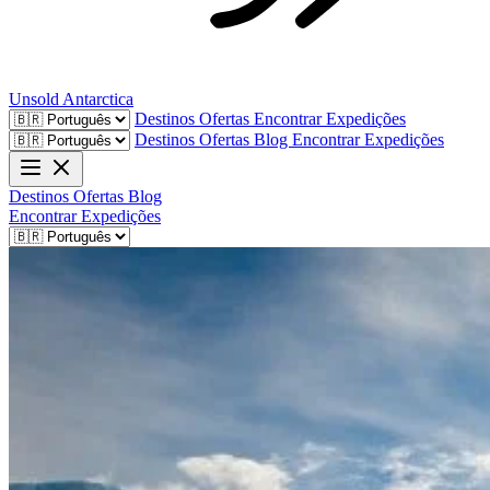
Unsold
Antarctica
Destinos
Ofertas
Encontrar Expedições
Destinos
Ofertas
Blog
Encontrar Expedições
Destinos
Ofertas
Blog
Encontrar Expedições