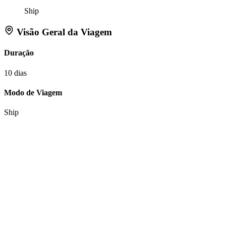
Ship
Visão Geral da Viagem
Duração
10 dias
Modo de Viagem
Ship
Ações
Consultar sobre esta viagem
Itinerário favorito
Tell Flipper:
Like
Dislike