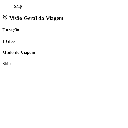
Ship
Visão Geral da Viagem
Duração
10 dias
Modo de Viagem
Ship
Ações
Consultar sobre esta viagem
Itinerário favorito
Tell Flipper:
Like
Dislike