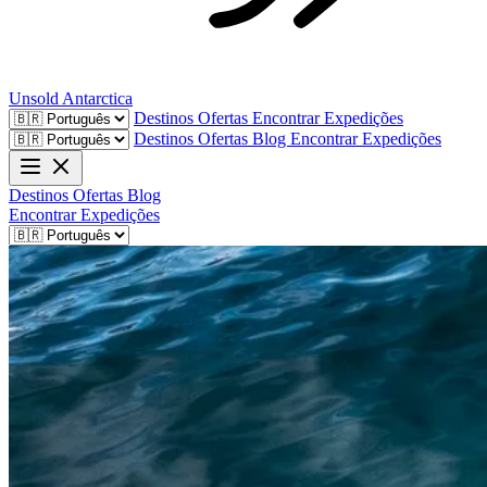
Unsold
Antarctica
Destinos
Ofertas
Encontrar Expedições
Destinos
Ofertas
Blog
Encontrar Expedições
Destinos
Ofertas
Blog
Encontrar Expedições