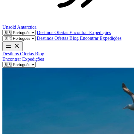
Unsold
Antarctica
Destinos
Ofertas
Encontrar Expedições
Destinos
Ofertas
Blog
Encontrar Expedições
Destinos
Ofertas
Blog
Encontrar Expedições