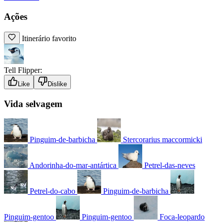
Ações
Itinerário favorito
Tell Flipper:
Like
Dislike
Vida selvagem
Pinguim-de-barbicha
Stercorarius maccormicki
Andorinha-do-mar-antártica
Petrel-das-neves
Petrel-do-cabo
Pinguim-de-barbicha
Pinguim-gentoo
Pinguim-gentoo
Foca-leopardo