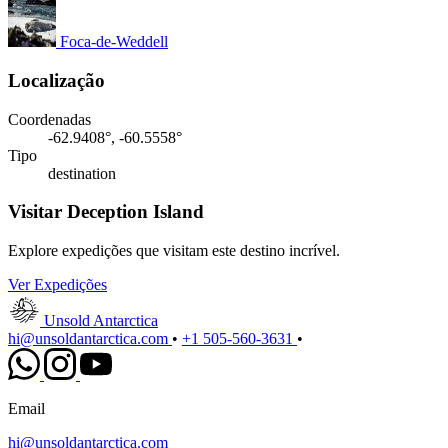
Foca-de-Weddell
Localização
Coordenadas
-62.9408°, -60.5558°
Tipo
destination
Visitar Deception Island
Explore expedições que visitam este destino incrível.
Ver Expedições
Unsold Antarctica
hi@unsoldantarctica.com
•
+1 505-560-3631
•
Email
hi@unsoldantarctica.com