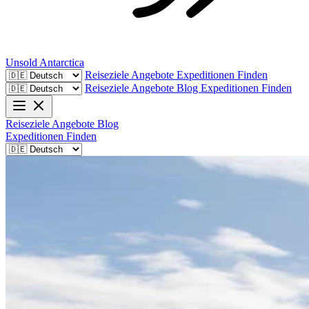
Unsold
Antarctica
Reiseziele
Angebote
Expeditionen Finden
Reiseziele
Angebote
Blog
Expeditionen Finden
Reiseziele
Angebote
Blog
Expeditionen Finden