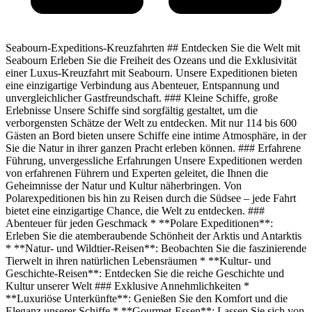
Seabourn-Expeditions-Kreuzfahrten ## Entdecken Sie die Welt mit
Seabourn Erleben Sie die Freiheit des Ozeans und die Exklusivität
einer Luxus-Kreuzfahrt mit Seabourn. Unsere Expeditionen bieten
eine einzigartige Verbindung aus Abenteuer, Entspannung und
unvergleichlicher Gastfreundschaft. ### Kleine Schiffe, große
Erlebnisse Unsere Schiffe sind sorgfältig gestaltet, um die
verborgensten Schätze der Welt zu entdecken. Mit nur 114 bis 600
Gästen an Bord bieten unsere Schiffe eine intime Atmosphäre, in der
Sie die Natur in ihrer ganzen Pracht erleben können. ### Erfahrene
Führung, unvergessliche Erfahrungen Unsere Expeditionen werden
von erfahrenen Führern und Experten geleitet, die Ihnen die
Geheimnisse der Natur und Kultur näherbringen. Von
Polarexpeditionen bis hin zu Reisen durch die Südsee – jede Fahrt
bietet eine einzigartige Chance, die Welt zu entdecken. ###
Abenteuer für jeden Geschmack * **Polare Expeditionen**:
Erleben Sie die atemberaubende Schönheit der Arktis und Antarktis
* **Natur- und Wildtier-Reisen**: Beobachten Sie die faszinierende
Tierwelt in ihren natürlichen Lebensräumen * **Kultur- und
Geschichte-Reisen**: Entdecken Sie die reiche Geschichte und
Kultur unserer Welt ### Exklusive Annehmlichkeiten *
**Luxuriöse Unterkünfte**: Genießen Sie den Komfort und die
Eleganz unserer Schiffe * **Gourmet-Essen**: Lassen Sie sich von