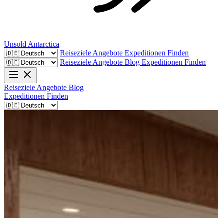
Unsold
Antarctica
Reiseziele
Angebote
Expeditionen Finden
Reiseziele
Angebote
Blog
Expeditionen Finden
Reiseziele
Angebote
Blog
Expeditionen Finden