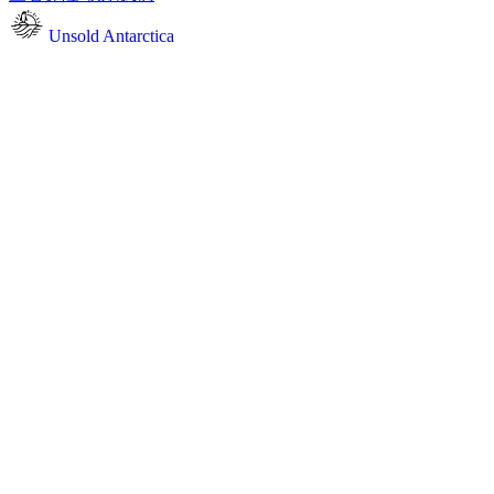
Unsold Antarctica
hi@unsoldantarctica.com
•
+1 505-560-3631
•
电子邮件
hi@unsoldantarctica.com
电话
+1 505-560-3631
关注我们
目的地
南极圈
南乔治亚
福克兰群岛