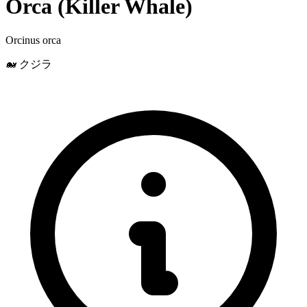
Orca (Killer Whale)
Orcinus orca
🐋 クジラ