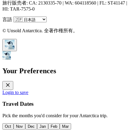
旅行販売者: CA: 2130335-70 | WA: 604118560 | FL: ST41147 |
HI: TAR-7575-0
言語
© Unsold Antarctica. 全著作権所有。
Your Preferences
Login to save
Travel Dates
Pick the months you'd consider for your Antarctica trip.
Oct
Nov
Dec
Jan
Feb
Mar