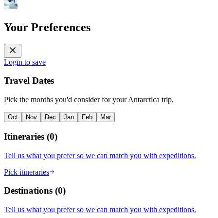
Your Preferences
Login to save
Travel Dates
Pick the months you'd consider for your Antarctica trip.
Oct
Nov
Dec
Jan
Feb
Mar
Itineraries
(
0
)
Tell us what you prefer so we can match you with expeditions.
Pick itineraries
Destinations
(
0
)
Tell us what you prefer so we can match you with expeditions.