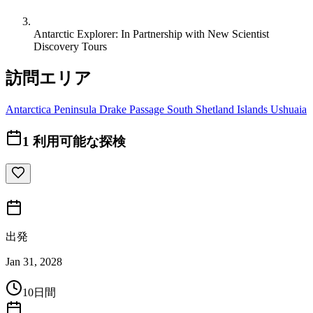
Antarctic Explorer: In Partnership with New Scientist
Discovery Tours
訪問エリア
Antarctica Peninsula
Drake Passage
South Shetland Islands
Ushuaia
1
利用可能な探検
出発
Jan 31, 2028
10日間