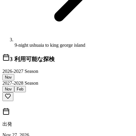
9-night ushuaia to king george island
3
利用可能な探検
2026-2027 Season
Nov
2027-2028 Season
Nov
Feb
出発
Nov 27, 2026