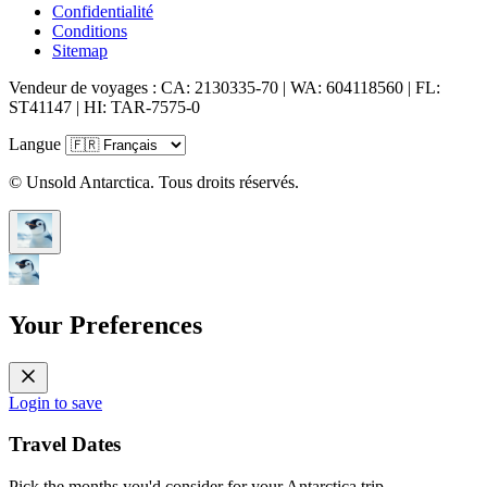
Confidentialité
Conditions
Sitemap
Vendeur de voyages : CA: 2130335-70 | WA: 604118560 | FL:
ST41147 | HI: TAR-7575-0
Langue
© Unsold Antarctica. Tous droits réservés.
Your Preferences
Login to save
Travel Dates
Pick the months you'd consider for your Antarctica trip.