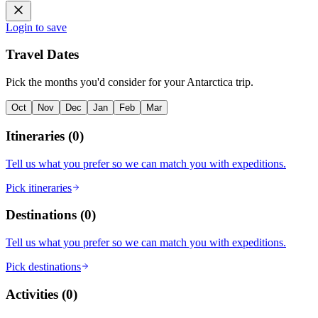
Login to save
Travel Dates
Pick the months you'd consider for your Antarctica trip.
Oct
Nov
Dec
Jan
Feb
Mar
Itineraries
(
0
)
Tell us what you prefer so we can match you with expeditions.
Pick itineraries
Destinations
(
0
)
Tell us what you prefer so we can match you with expeditions.
Pick destinations
Activities
(
0
)