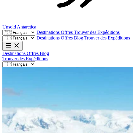
Unsold
Antarctica
Destinations
Offres
Trouver des Expéditions
Destinations
Offres
Blog
Trouver des Expéditions
Destinations
Offres
Blog
Trouver des Expéditions