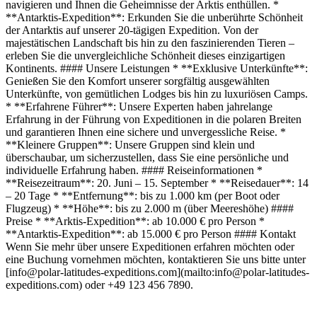
navigieren und Ihnen die Geheimnisse der Arktis enthüllen. *
**Antarktis-Expedition**: Erkunden Sie die unberührte Schönheit
der Antarktis auf unserer 20-tägigen Expedition. Von der
majestätischen Landschaft bis hin zu den faszinierenden Tieren –
erleben Sie die unvergleichliche Schönheit dieses einzigartigen
Kontinents. #### Unsere Leistungen * **Exklusive Unterkünfte**:
Genießen Sie den Komfort unserer sorgfältig ausgewählten
Unterkünfte, von gemütlichen Lodges bis hin zu luxuriösen Camps.
* **Erfahrene Führer**: Unsere Experten haben jahrelange
Erfahrung in der Führung von Expeditionen in die polaren Breiten
und garantieren Ihnen eine sichere und unvergessliche Reise. *
**Kleinere Gruppen**: Unsere Gruppen sind klein und
überschaubar, um sicherzustellen, dass Sie eine persönliche und
individuelle Erfahrung haben. #### Reiseinformationen *
**Reisezeitraum**: 20. Juni – 15. September * **Reisedauer**: 14
– 20 Tage * **Entfernung**: bis zu 1.000 km (per Boot oder
Flugzeug) * **Höhe**: bis zu 2.000 m (über Meereshöhe) ####
Preise * **Arktis-Expedition**: ab 10.000 € pro Person *
**Antarktis-Expedition**: ab 15.000 € pro Person #### Kontakt
Wenn Sie mehr über unsere Expeditionen erfahren möchten oder
eine Buchung vornehmen möchten, kontaktieren Sie uns bitte unter
[info@polar-latitudes-expeditions.com](mailto:info@polar-latitudes-
expeditions.com) oder +49 123 456 7890.